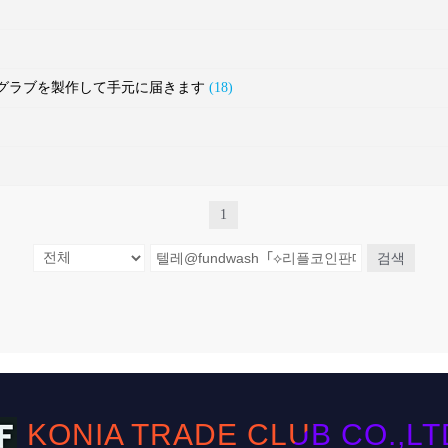
ルフグラブを製作して手元に届きます
(18)
1
검색
KONIA TRADE CLUB CO.,LTD. 