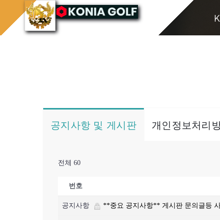
콘
홈으로
게시판/Q&A
K
텐
츠
로
건
너
뛰
기
공지사항 및 게시판
개인정보처리
전체 60
번호
공지사항
**중요 공지사항** 게시판 문의글등