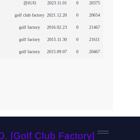
관리자
2023.11.01
0
20375
golf club factory
2021.12.20
0
20654
golf factory
2016.02.23
0
21467
golf factory
2015.11.30
0
21611
golf factory
2015.09.07
0
20467
[Golf Club Factory]