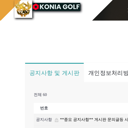
콘
홈으로
게시판/Q&A
텐
츠
로
건
너
뛰
기
공지사항 및 게시판
개인정보처리
전체 60
번호
공지사항
**중요 공지사항** 게시판 문의글등