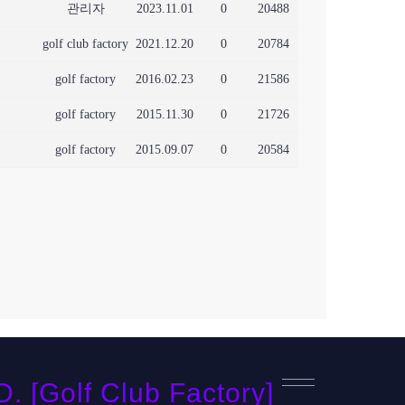
관리자
2023.11.01
0
20488
golf club factory
2021.12.20
0
20784
golf factory
2016.02.23
0
21586
golf factory
2015.11.30
0
21726
golf factory
2015.09.07
0
20584
[Golf Club Factory]