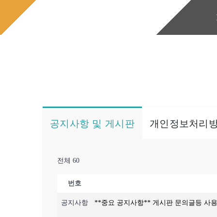
콘
홈으로
게시판/Q&A
텐
츠
로
건
너
뛰
기
공지사항 및 게시판
개인정보처리
전체 60
번호
공지사항
**중요 공지사항** 게시판 문의글등 