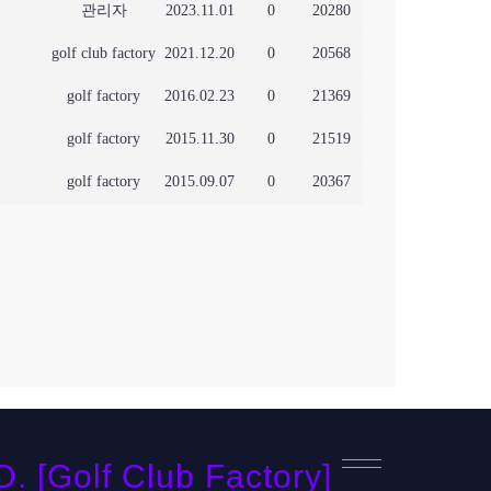
관리자
2023.11.01
0
20280
golf club factory
2021.12.20
0
20568
golf factory
2016.02.23
0
21369
golf factory
2015.11.30
0
21519
golf factory
2015.09.07
0
20367
[Golf Club Factory]