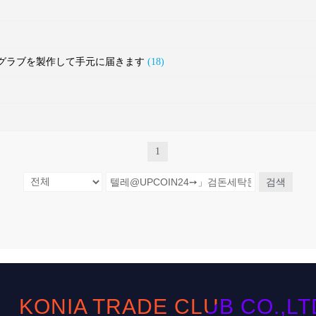
ルフグラブを製作して手元に届きます
(18)
1
검색
KONIA TRADE CLUB CO.,LTD. 