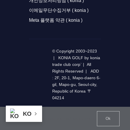
개인정보처리방침 ( konia )
이메일무단수집거부 ( konia )
Meta 플랫폼 약관 ( konia )
© Copyright 2003~2023
| KONIA GOLF by konia
trade club corp` | All
Rights Reserved | ADD
: 2F, 20-1, Mapo-daero 6-
gil, Mapo-gu, Seoul-city,
Republic of Korea 〒
04214
KO
This website uses cookies and third party services.
Ok