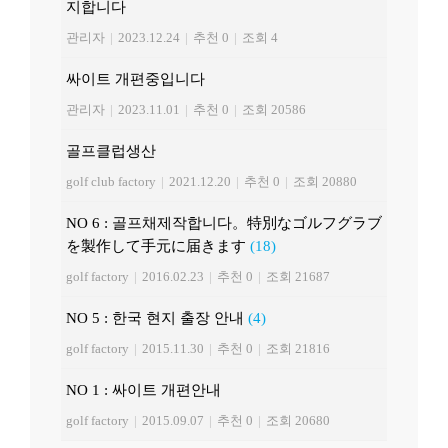
지합니다
관리자
|
2023.12.24
|
추천 0
|
조회 4
싸이트 개편중입니다
관리자
|
2023.11.01
|
추천 0
|
조회 20586
골프클럽생산
golf club factory
|
2021.12.20
|
추천 0
|
조회 20880
NO 6 : 골프채제작합니다。特別なゴルフグラブ
を製作して手元に届きます
(18)
golf factory
|
2016.02.23
|
추천 0
|
조회 21687
NO 5 : 한국 현지 출장 안내
(4)
golf factory
|
2015.11.30
|
추천 0
|
조회 21816
NO 1 : 싸이트 개편안내
golf factory
|
2015.09.07
|
추천 0
|
조회 20680