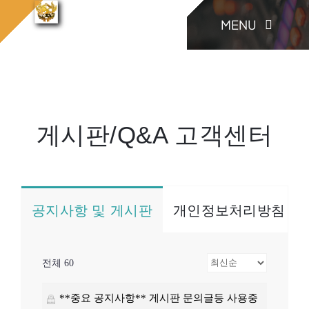
콘
MENU
텐
게시
홈으로
게시판/Q&A
판/Q&A
츠
로
KONIA
건
너
게시판/Q&A 고객센터
COMPANY
뛰
기
Factory Skill
공지사항 및 게시판
개인정보처리방침
BUSINESS
전체 60
게시판/Q&A
**중요 공지사항** 게시판 문의글등 사용중