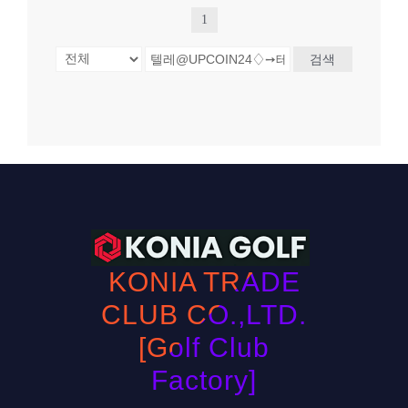
1
검색
KONIA TRADE
CLUB CO.,LTD.
[Golf Club
Factory]