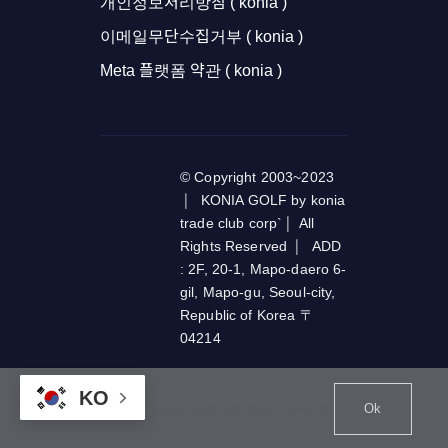
개인정보처리방침 ( konia )
이메일무단수집거부 ( konia )
Meta 플랫폼 약관 ( konia )
© Copyright 2003~2023
| KONIA GOLF by konia
trade club corp` | All
Rights Reserved | ADD
: 2F, 20-1, Mapo-daero 6-
gil, Mapo-gu, Seoul-city,
Republic of Korea 〒
04214
KO
This website uses cookies and third party services.
Ok