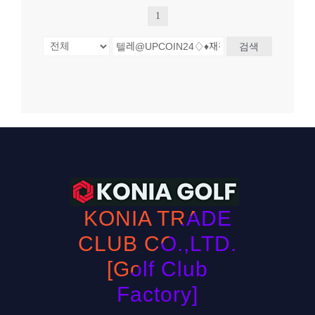
1
검색
KONIA TRADE
CLUB CO.,LTD.
[Golf Club
Factory]