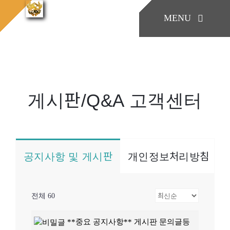
콘
MENU
텐
게시
홈으로
게시판/Q&A
판/Q&A
츠
로
KONIA
건
너
게시판/Q&A 고객센터
COMPANY
뛰
기
Factory Skill
공지사항 및 게시판
개인정보처리방침
BUSINESS
전체 60
게시판/Q&A
**중요 공지사항** 게시판 문의글등