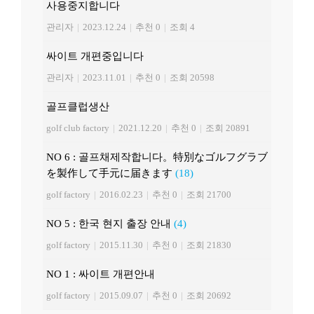
사용중지합니다
관리자
|
2023.12.24
|
추천 0
|
조회 4
싸이트 개편중입니다
관리자
|
2023.11.01
|
추천 0
|
조회 20598
골프클럽생산
golf club factory
|
2021.12.20
|
추천 0
|
조회 20891
NO 6 : 골프채제작합니다。特別なゴルフグラブ
を製作して手元に届きます
(18)
golf factory
|
2016.02.23
|
추천 0
|
조회 21700
NO 5 : 한국 현지 출장 안내
(4)
golf factory
|
2015.11.30
|
추천 0
|
조회 21830
NO 1 : 싸이트 개편안내
golf factory
|
2015.09.07
|
추천 0
|
조회 20692