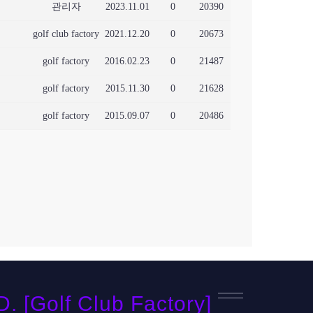
관리자
2023.11.01
0
20390
golf club factory
2021.12.20
0
20673
golf factory
2016.02.23
0
21487
golf factory
2015.11.30
0
21628
golf factory
2015.09.07
0
20486
[Golf Club Factory]