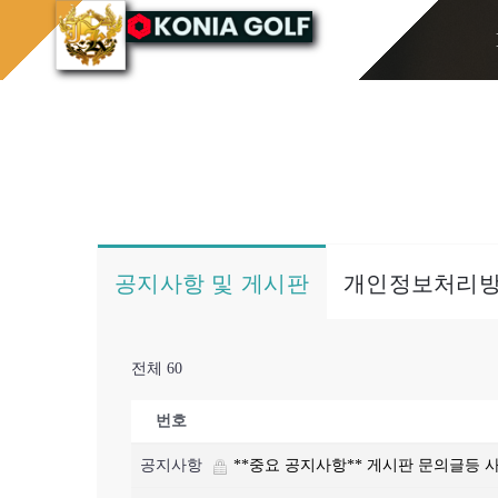
콘
홈으로
게시판/Q&A
텐
츠
로
건
너
뛰
기
공지사항 및 게시판
개인정보처리
전체 60
번호
공지사항
**중요 공지사항** 게시판 문의글등