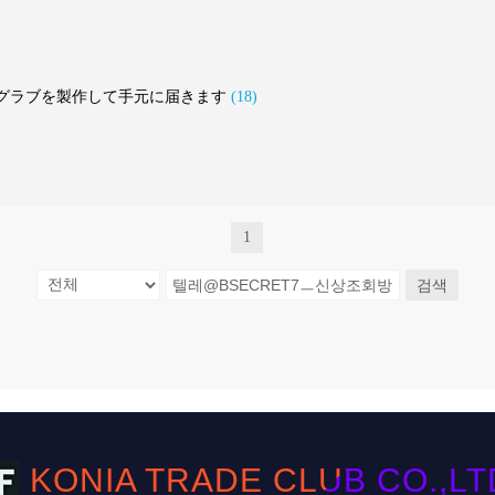
ルフグラブを製作して手元に届きます
(18)
1
검색
KONIA TRADE CLUB CO.,LTD. 