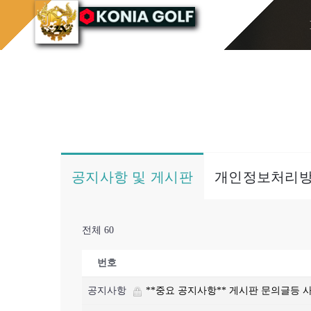
콘
홈으로
게시판/Q&A
텐
츠
로
건
너
뛰
기
공지사항 및 게시판
개인정보처리
전체 60
번호
공지사항
**중요 공지사항** 게시판 문의글등