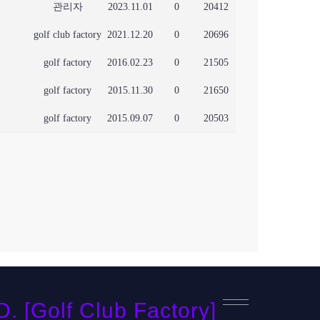
관리자
2023.11.01
0
20412
golf club factory
2021.12.20
0
20696
golf factory
2016.02.23
0
21505
golf factory
2015.11.30
0
21650
golf factory
2015.09.07
0
20503
[Golf Club Factory]