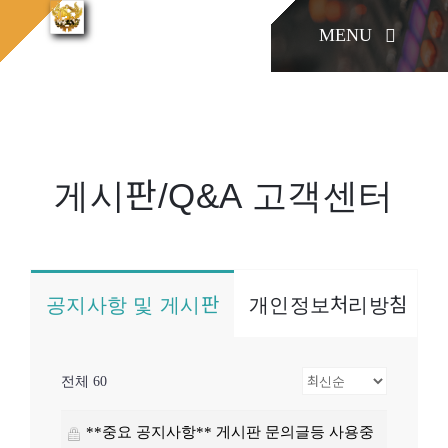
콘
MENU
텐
게시
홈으로
게시판/Q&A
판/Q&A
츠
로
KONIA
건
너
게시판/Q&A 고객센터
COMPANY
뛰
기
Factory Skill
공지사항 및 게시판
개인정보처리방침
BUSINESS
전체 60
게시판/Q&A
**중요 공지사항** 게시판 문의글등 사용중