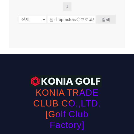
1
검색
KONIA TRADE
CLUB CO.,LTD.
[Golf Club
Factory]