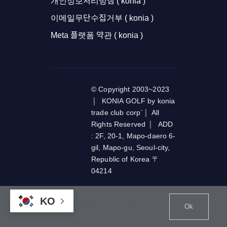
개인정보처리방침 ( konia )
이메일무단수집거부 ( konia )
Meta 플랫폼 약관 ( konia )
© Copyright 2003~2023
| KONIA GOLF by konia
trade club corp` | All
Rights Reserved | ADD
: 2F, 20-1, Mapo-daero 6-
gil, Mapo-gu, Seoul-city,
Republic of Korea 〒
04214
KO
This website uses cookies and third party services.
Ok