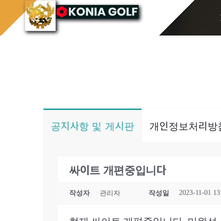
콘
홈으로
게시판/Q&A
텐
츠
로
건
너
뛰
기
공지사항 및 게시판
개인정보처리방
싸이트 개편중입니다
2023-11-01 13
작성자
관리자
작성일