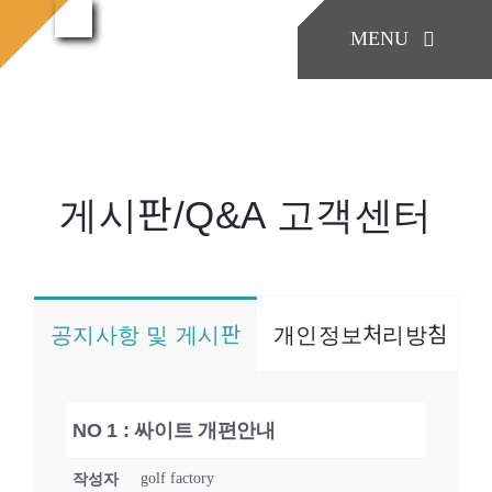
콘
MENU
텐
게시
홈으로
게시판/Q&A
판/Q&A
츠
로
KONIA
건
너
게시판/Q&A 고객센터
COMPANY
뛰
기
Factory Skill
공지사항 및 게시판
개인정보처리방침
BUSINESS
NO 1 : 싸이트 개편안내
게시판/Q&A
golf factory
작성자