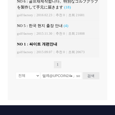
NO 6 : 골프채제작합니다。特別なゴルフグラブ
を製作して手元に届きます
(18)
golf factory
|
2016.02.23
|
추천 0
|
조회 21681
NO 5 : 한국 현지 출장 안내
(4)
golf factory
|
2015.11.30
|
추천 0
|
조회 21808
NO 1 : 싸이트 개편안내
golf factory
|
2015.09.07
|
추천 0
|
조회 20673
1
검색