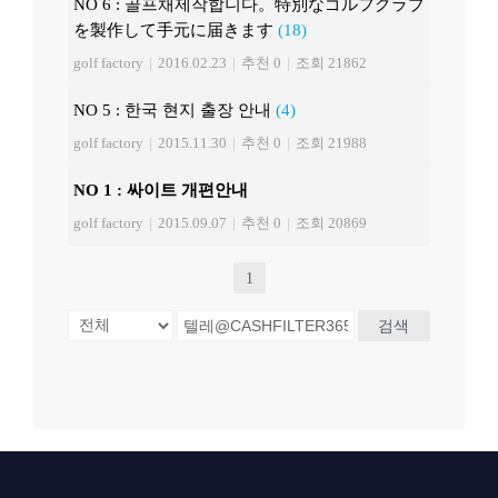
NO 6 : 골프채제작합니다。特別なゴルフグラブ
を製作して手元に届きます
(18)
golf factory
|
2016.02.23
|
추천 0
|
조회 21862
NO 5 : 한국 현지 출장 안내
(4)
golf factory
|
2015.11.30
|
추천 0
|
조회 21988
NO 1 : 싸이트 개편안내
golf factory
|
2015.09.07
|
추천 0
|
조회 20869
1
검색