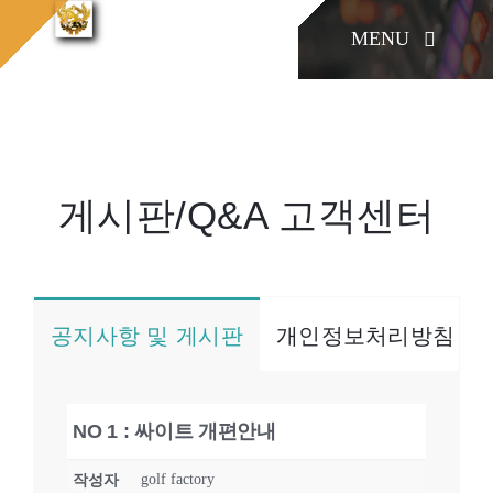
콘
MENU
텐
게시
홈으로
게시판/Q&A
판/Q&A
츠
로
KONIA
건
너
게시판/Q&A 고객센터
COMPANY
뛰
기
Factory Skill
공지사항 및 게시판
개인정보처리방침
BUSINESS
NO 1 : 싸이트 개편안내
게시판/Q&A
golf factory
작성자