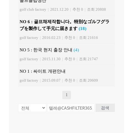
골프클럽생산
golf club factory
|
2021.12.20
|
추천 0
|
조회 20808
NO 6 : 골프채제작합니다。特別なゴルフグラ
ブを製作して手元に届きます
(18)
golf factory
|
2016.02.23
|
추천 0
|
조회 21616
NO 5 : 한국 현지 출장 안내
(4)
golf factory
|
2015.11.30
|
추천 0
|
조회 21747
NO 1 : 싸이트 개편안내
golf factory
|
2015.09.07
|
추천 0
|
조회 20609
1
검색