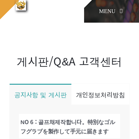
콘
MENU
텐
게시
홈으로
게시판/Q&A
판/Q&A
츠
로
KONIA
건
너
게시판/Q&A 고객센터
COMPANY
뛰
기
Factory Skill
공지사항 및 게시판
개인정보처리방침
BUSINESS
NO 6 : 골프채제작합니다。特別なゴル
게시판/Q&A
フグラブを製作して手元に届きます