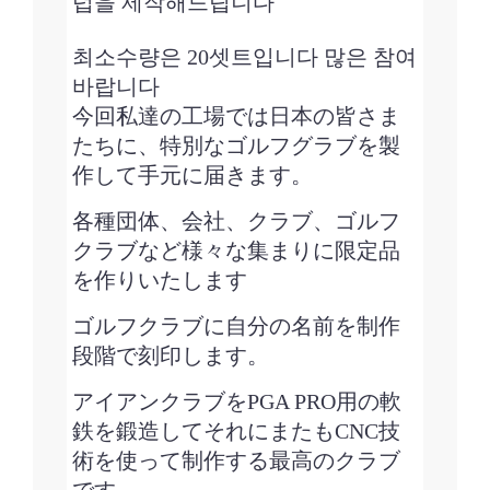
럽을 제작해드립니다
최소수량은 20셋트입니다 많은 참여
바랍니다
今回私達の工場では日本の皆さま
たちに、特別なゴルフグラブを製
作して手元に届きます。
各種団体、会社、クラブ、ゴルフ
クラブなど様々な集まりに
限定
品
を作りいたします
ゴルフクラブに自分の名前を制作
段階で刻印します。
アイアンクラブをPGA PRO用の軟
鉄を鍛造してそれにまたもCNC技
術を使って制作する最高のクラブ