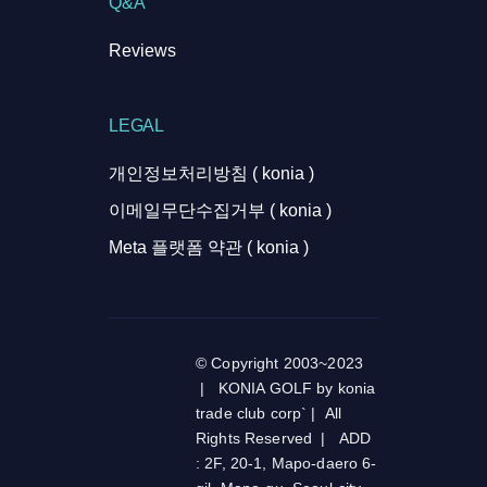
Q&A
Reviews
LEGAL
개인정보처리방침 ( konia )
이메일무단수집거부 ( konia )
Meta 플랫폼 약관 ( konia )
© Copyright 2003~2023
| KONIA GOLF by konia
trade club corp` | All
Rights Reserved | ADD
: 2F, 20-1, Mapo-daero 6-