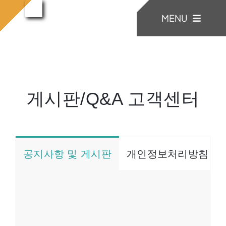
콘
MENU
텐
게시
홈으로
게시판/Q&A
판/Q&A
츠
로
KONIA
건
너
게시판/Q&A 고객센터
COMPANY
뛰
기
Factory Skill
공지사항 및 게시판
개인정보처리방침
BUSINESS
게시판/Q&A