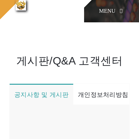
콘
MENU
텐
게시
홈으로
게시판/Q&A
판/Q&A
츠
로
KONIA
건
너
게시판/Q&A 고객센터
COMPANY
뛰
기
Factory Skill
공지사항 및 게시판
개인정보처리방침
BUSINESS
게시판/Q&A