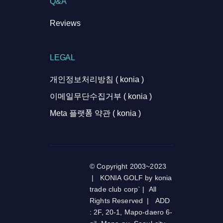
Q&A
Reviews
LEGAL
개인정보처리방침 ( konia )
이메일무단수집거부 ( konia )
Meta 플랫폼 약관 ( konia )
© Copyright 2003~2023
| KONIA GOLF by konia
trade club corp` | All
Rights Reserved | ADD
: 2F, 20-1, Mapo-daero 6-