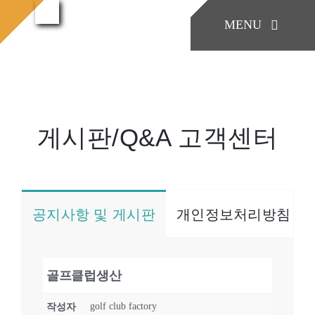
콘
MENU
텐
게시
홈으로
게시판/Q&A
판/Q&A
츠
로
KONIA
건
너
게시판/Q&A 고객센터
COMPANY
뛰
기
Factory Skill
공지사항 및 게시판
개인정보처리방침
BUSINESS
골프클럽생산
게시판/Q&A
golf club factory
작성자