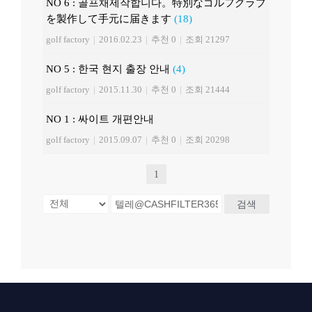
NO 6 : 골프채제작합니다。特別なゴルフグラブ
を製作して手元に届きます
(18)
golf factory
|
2016.02.23
|
추천 0
|
조회 21297
NO 5 : 한국 현지 출장 안내
(4)
golf factory
|
2015.11.30
|
추천 0
|
조회 21444
NO 1 : 싸이트 개편안내
golf factory
|
2015.09.07
|
추천 0
|
조회 20298
1
검색