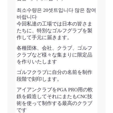
최소수량은 20셋트입니다 많은 참여
바랍니다
今回私達の工場では日本の皆さま
たちに、特別なゴルフグラブを製
作して手元に届きます。
各種団体、会社、クラブ、ゴルフ
クラブなど様々な集まりに
限定
品
を作りいたします
ゴルフクラブに自分の名前を制作
段階で刻印します。
アイアンクラブをPGA PRO用の軟
鉄を鍛造してそれにまたもCNC技
術を使って制作する最高のクラブ
です