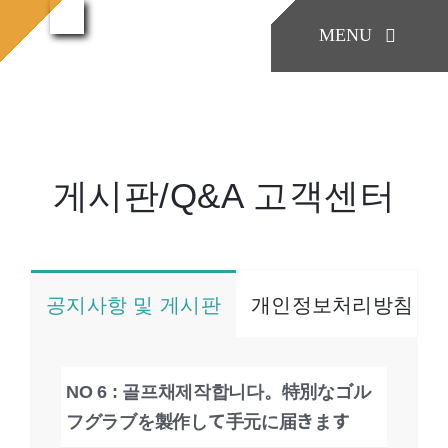
콘
MENU
텐
게시
홈으로
게시판/Q&A
판/Q&A
츠
로
KONIA
건
너
게시판/Q&A 고객센터
COMPANY
뛰
기
Factory Skill
공지사항 및 게시판
개인정보처리방침
BUSINESS
NO 6 : 골프채제작합니다。特別なゴル
게시판/Q&A
フグラブを製作して手元に届きます