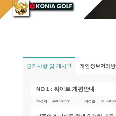
콘
홈으로
게시판/Q&A
텐
츠
로
건
너
뛰
기
공지사항 및 게시판
개인정보처리방
NO 1 : 싸이트 개편안내
golf factory
2015-09-0
작성자
작성일